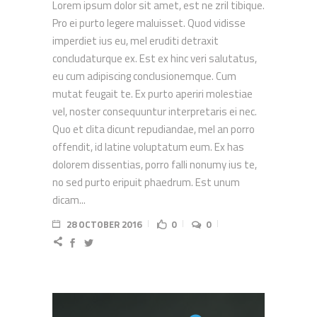
Lorem ipsum dolor sit amet, est ne zril tibique.
Pro ei purto legere maluisset. Quod vidisse
imperdiet ius eu, mel eruditi detraxit
concludaturque ex. Est ex hinc veri salutatus,
eu cum adipiscing conclusionemque. Cum
mutat feugait te. Ex purto aperiri molestiae
vel, noster consequuntur interpretaris ei nec.
Quo et clita dicunt repudiandae, mel an porro
offendit, id latine voluptatum eum. Ex has
dolorem dissentias, porro falli nonumy ius te,
no sed purto eripuit phaedrum. Est unum
dicam...
28 OCTOBER 2016
0
0