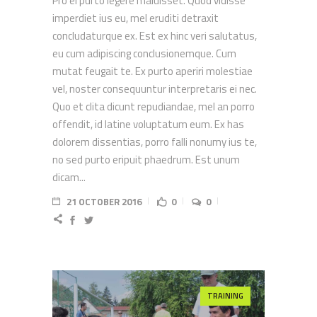
Pro ei purto legere maluisset. Quod vidisse
imperdiet ius eu, mel eruditi detraxit
concludaturque ex. Est ex hinc veri salutatus,
eu cum adipiscing conclusionemque. Cum
mutat feugait te. Ex purto aperiri molestiae
vel, noster consequuntur interpretaris ei nec.
Quo et clita dicunt repudiandae, mel an porro
offendit, id latine voluptatum eum. Ex has
dolorem dissentias, porro falli nonumy ius te,
no sed purto eripuit phaedrum. Est unum
dicam...
21 OCTOBER 2016
0
0
TRAINING