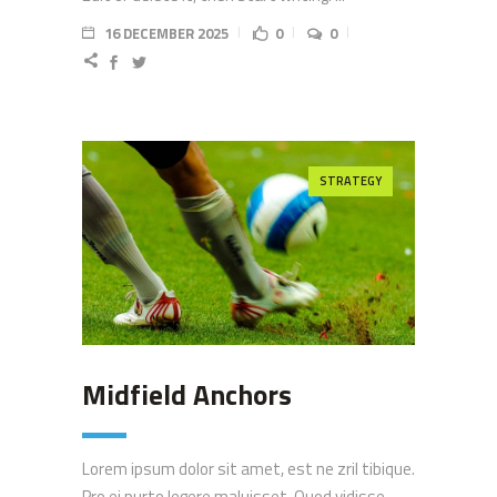
16 DECEMBER 2025
0
0
STRATEGY
Midfield Anchors
Lorem ipsum dolor sit amet, est ne zril tibique.
Pro ei purto legere maluisset. Quod vidisse