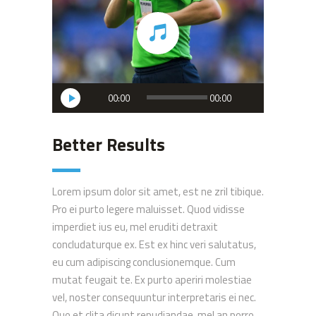
Audio
00:00
00:00
Player
Better Results
Lorem ipsum dolor sit amet, est ne zril tibique.
Pro ei purto legere maluisset. Quod vidisse
imperdiet ius eu, mel eruditi detraxit
concludaturque ex. Est ex hinc veri salutatus,
eu cum adipiscing conclusionemque. Cum
mutat feugait te. Ex purto aperiri molestiae
vel, noster consequuntur interpretaris ei nec.
Quo et clita dicunt repudiandae, mel an porro