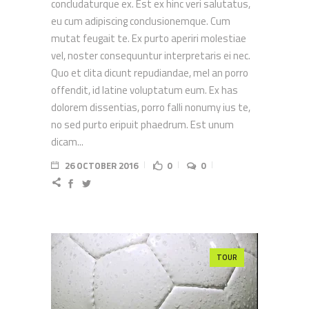
concludaturque ex. Est ex hinc veri salutatus,
eu cum adipiscing conclusionemque. Cum
mutat feugait te. Ex purto aperiri molestiae
vel, noster consequuntur interpretaris ei nec.
Quo et clita dicunt repudiandae, mel an porro
offendit, id latine voluptatum eum. Ex has
dolorem dissentias, porro falli nonumy ius te,
no sed purto eripuit phaedrum. Est unum
dicam...
26 OCTOBER 2016
0
0
TOUR