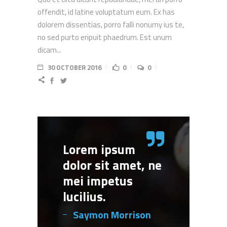
offendit, id latine voluptatum eum. Ex has
dolorem dissentias, porro falli nonumy ius te,
no sed purto eripuit phaedrum. Est unum
dicam...
30 OCTOBER 2016
0
0
Lorem ipsum
dolor sit amet, ne
mei impetus
lucilius.
Saymon Morrison