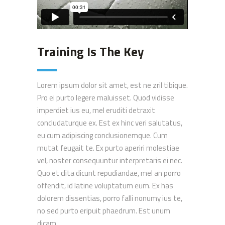
Training Is The Key
Lorem ipsum dolor sit amet, est ne zril tibique.
Pro ei purto legere maluisset. Quod vidisse
imperdiet ius eu, mel eruditi detraxit
concludaturque ex. Est ex hinc veri salutatus,
eu cum adipiscing conclusionemque. Cum
mutat feugait te. Ex purto aperiri molestiae
vel, noster consequuntur interpretaris ei nec.
Quo et clita dicunt repudiandae, mel an porro
offendit, id latine voluptatum eum. Ex has
dolorem dissentias, porro falli nonumy ius te,
no sed purto eripuit phaedrum. Est unum
dicam...