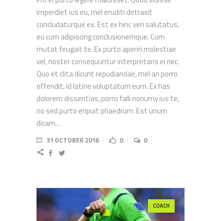
imperdiet ius eu, mel eruditi detraxit
concludaturque ex. Est ex hinc veri salutatus,
eu cum adipiscing conclusionemque. Cum
mutat feugait te. Ex purto aperiri molestiae
vel, noster consequuntur interpretaris ei nec.
Quo et clita dicunt repudiandae, mel an porro
offendit, id latine voluptatum eum. Ex has
dolorem dissentias, porro falli nonumy ius te,
no sed purto eripuit phaedrum. Est unum
dicam...
31 OCTOBER 2016
0
0
COACH