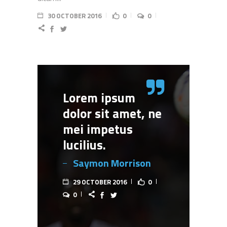
30 OCTOBER 2016
0
0
Lorem ipsum
dolor sit amet, ne
mei impetus
lucilius.
Saymon Morrison
29 OCTOBER 2016
0
0