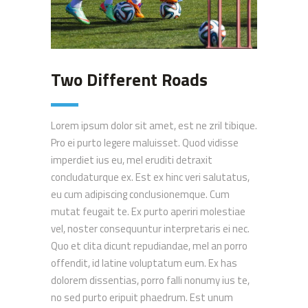
Two Different Roads
Lorem ipsum dolor sit amet, est ne zril tibique.
Pro ei purto legere maluisset. Quod vidisse
imperdiet ius eu, mel eruditi detraxit
concludaturque ex. Est ex hinc veri salutatus,
eu cum adipiscing conclusionemque. Cum
mutat feugait te. Ex purto aperiri molestiae
vel, noster consequuntur interpretaris ei nec.
Quo et clita dicunt repudiandae, mel an porro
offendit, id latine voluptatum eum. Ex has
dolorem dissentias, porro falli nonumy ius te,
no sed purto eripuit phaedrum. Est unum