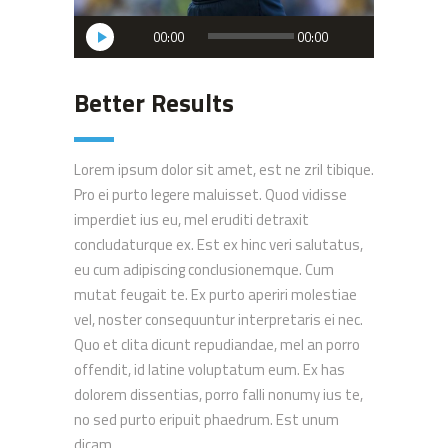
Audio
00:00
00:00
Player
Better Results
Lorem ipsum dolor sit amet, est ne zril tibique.
Pro ei purto legere maluisset. Quod vidisse
imperdiet ius eu, mel eruditi detraxit
concludaturque ex. Est ex hinc veri salutatus,
eu cum adipiscing conclusionemque. Cum
mutat feugait te. Ex purto aperiri molestiae
vel, noster consequuntur interpretaris ei nec.
Quo et clita dicunt repudiandae, mel an porro
offendit, id latine voluptatum eum. Ex has
dolorem dissentias, porro falli nonumy ius te,
no sed purto eripuit phaedrum. Est unum
dicam...