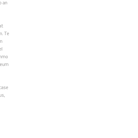
o an
at
m. Te
em
el
ummo
o eum
 case
us,