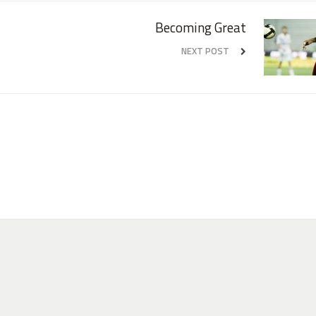
Becoming Great
NEXT POST