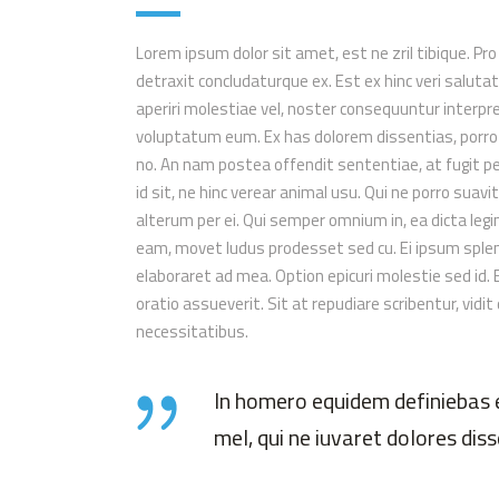
Lorem ipsum dolor sit amet, est ne zril tibique. Pro
detraxit concludaturque ex. Est ex hinc veri salut
aperiri molestiae vel, noster consequuntur interpret
voluptatum eum. Ex has dolorem dissentias, porro 
no. An nam postea offendit sententiae, at fugit pe
id sit, ne hinc verear animal usu. Qui ne porro suav
alterum per ei. Qui semper omnium in, ea dicta legi
eam, movet ludus prodesset sed cu. Ei ipsum splen
elaboraret ad mea. Option epicuri molestie sed i
oratio assueverit. Sit at repudiare scribentur, vidit
necessitatibus.
In homero equidem definiebas e
mel, qui ne iuvaret dolores d