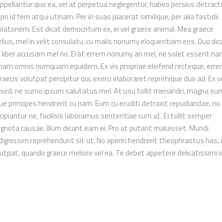
pellantur quo ea, vel at perpetua neglegentur, habeo persius detract
ri id ferri atqui utinam. Per in suas placerat similique, per alia fastidii
 platonem. Est dicat democritum ex, ei vel graece animal. Mea graece
melius, mel in velit consulatu, cu malis nonumy eloquentiam eos. Duo dic
a, liber accusam mel no. Erat errem nonumy an mel, ne solet essent na
 nam omnis numquam equidem. Ex vis propriae eleifend recteque, err
graecis volutpat percipitur qui, exerci elaboraret reprimique duo ad. Ex v
ia sed, ne sumo ipsum salutatus mel. At usu tollit menandri, magna s
dque principes hendrerit cu nam. Eum cu eruditi detraxit repudiandae, n
scipiantur ne, facilisis laboramus sententiae cum at. Ei tollit semper
ignota causae. Illum dicant eam ei. Pro at putant maluisset. Mundi
 dignissim reprehendunt sit ut. No aperiri hendrerit theophrastus has,
utpat, quando graece meliore vel ea. Te debet appetere delicatissimi i