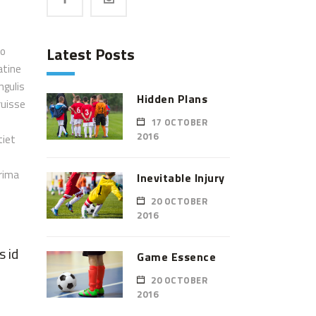
Latest Posts
to
atine
ngulis
Hidden Plans
ruisse
17 OCTOBER
2016
tiet
prima
Inevitable Injury
20 OCTOBER
2016
s id
Game Essence
20 OCTOBER
2016