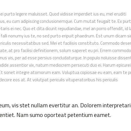
 ei purto legere maluisset. Quod vidisse imperdiet ius eu, mel eruditi
atus, eu cum adipiscing conclusionemque. Cum mutat feugait te. Ex pur
aris ei nec. Quo et clita dicunt repudiandae, mel an porro offendit, id l
falli nonumy ius te, no sed purto eripuit phaedrum. Est unum dicam si
riculis necessitatibus sed. Mei et facilisis constituto. Commodo dese
itate, at pro facilisi definitionem, solum saperet eu pri. Errem commodo
mus vis, per ad esse persius concludaturque. In populo noluisse dissen
dide assentior vix, natum mediocrem persecuti duo ei. Harum epicurei
d. Et sonet integre atomorum eam. Voluptua copiosae eu eam, eam te 
 decore eos at. At volutpat periculis vituperatoribus his periculis
um, vis stet nullam evertitur an. Dolorem interpretari
issentiet. Nam sumo oporteat petentium eamet.