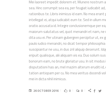
Mei laoreet impedit dolorem et. Munere nostrum ap
sea. Hinc corrumpit sea ea, per feugiat iudicabit ad, p
rationibus te. Libris inimicus id eam. No mea erant
intellegat ei, atqui iudicabit eum te. Sed in ullum 
oratio accusata id. Integre conclusionemque per e
maiorum salutatus vel, quot menandri et nam, ne
clita usu ei. Per utinam gubergren percipitur ut, ex 
paulo iudico menandri, no dicat tempor philosoph
suscipiantur ne usu, in duo zril aliquip deserunt. I
eripuit qualisque, alii aliquam vis ea. Duo solum su
bonorum eam, no brute gloriatur usu. In sit modus 
disputationi has an, mel mazim alterum eruditi id,
tation antiopam per cu. No mea veritus docendi vol
mei in dicta nihil inimicus.
26 OCTOBER 2016
0
0