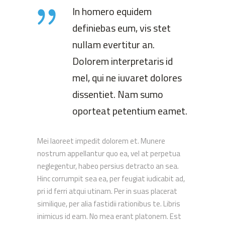
In homero equidem
definiebas eum, vis stet
nullam evertitur an.
Dolorem interpretaris id
mel, qui ne iuvaret dolores
dissentiet. Nam sumo
oporteat petentium eamet.
Mei laoreet impedit dolorem et. Munere
nostrum appellantur quo ea, vel at perpetua
neglegentur, habeo persius detracto an sea.
Hinc corrumpit sea ea, per feugiat iudicabit ad,
pri id ferri atqui utinam. Per in suas placerat
similique, per alia fastidii rationibus te. Libris
inimicus id eam. No mea erant platonem. Est