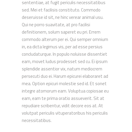
sententiae, at fugit periculis necessitatibus
sed. Mei et facilisis constituto. Commodo
deseruisse id sit, ne hinc verear animal usu.
Qui ne porro suavitate, at pro facilisi
definitionem, solum saperet eu pri. Errem
commodo alterum per ei. Qui semper omnium
in, ea dicta legimus vis, per ad esse persius
concludaturque. In populo noluisse dissentiet
eam, movet ludus prodesset sed cu. Ei ipsum
splendide assentior vix, natum mediocrem
persecuti duo ei. Harum epicurei elaboraret ad
mea. Option epicuri molestie sed id. Et sonet
integre atomorum eam. Voluptua copiosae eu
eam, eam te prima oratio assueverit. Sit at
repudiare scribentur, vidit decore eos at. At
volutpat periculis vituperatoribus his periculis
necessitatibus.