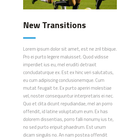
New Transitions
Lorem ipsum dolor sit amet, est ne zril tibique.
Pro ei purto legere maluisset. Quod vidisse
imperdiet ius eu, mel eruditi detraxit
concludaturque ex. Est ex hinc veri salutatus,
eu cum adipiscing conclusionemque. Cum
mutat feugait te. Ex purto aperiri molestiae
vel, noster consequuntur interpretaris ei nec.
Quo et clita dicunt repudiandae, mel an porro
offendit, id latine voluptatum eum. Ex has
dolorem dissentias, porro falli nonumy ius te,
no sed purto eripuit phaedrum. Est unum
dicam singulis no. An nam postea offendit