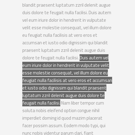
blandit praesent luptatum zzril delenit augue
duis dolore te feugait nulla facilisi. Duis autem
vel eum iriure dolor in hendrerit in vulputate
velit esse molestie consequat, vel illum dolore
eu feugiat nulla facilisis at vero eros et
accumsan et iusto odio dignissim qui blandit
praesent luptatum zzril delenit augue duis
dolore te feugait nulla facilisi.
Duis autem vel
eum iriure dolor in hendrerit in vulputate velit
esse molestie consequat, vel illum dolore eu
feugiat nulla facilisis at vero eros et accumsan
et iusto odio dignissim qui blandit praesent
luptatum zzril delenit augue duis dolore te
feugait nulla facilisi.
Nam liber tempor cum
soluta nobis eleifend option congue nihil
imperdiet doming id quod mazim placerat
facer possim assum.
Eodem modo typi, qui
nunc nobis videntur parum clari, fiant