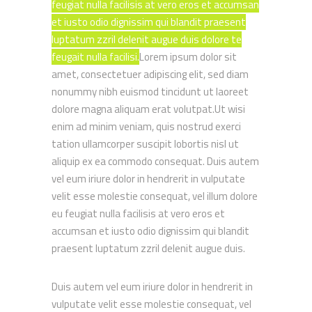
feugiat nulla facilisis at vero eros et accumsan
et iusto odio dignissim qui blandit praesent
luptatum zzril delenit augue duis dolore te
feugait nulla facilisi.
Lorem ipsum dolor sit
amet, consectetuer adipiscing elit, sed diam
nonummy nibh euismod tincidunt ut laoreet
dolore magna aliquam erat volutpat.Ut wisi
enim ad minim veniam, quis nostrud exerci
tation ullamcorper suscipit lobortis nisl ut
aliquip ex ea commodo consequat. Duis autem
vel eum iriure dolor in hendrerit in vulputate
velit esse molestie consequat, vel
illum dolore
eu feugiat nulla facilisis at vero eros et
accumsan et iusto odio dignissim
qui blandit
praesent luptatum zzril delenit augue duis.
Duis autem vel eum iriure dolor in hendrerit in
vulputate velit esse molestie consequat
, vel