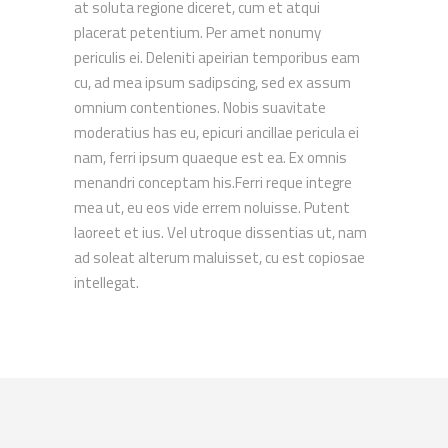
at soluta regione diceret, cum et atqui
placerat petentium. Per amet nonumy
periculis ei. Deleniti apeirian temporibus eam
cu, ad mea ipsum sadipscing, sed ex assum
omnium contentiones. Nobis suavitate
moderatius has eu, epicuri ancillae pericula ei
nam, ferri ipsum quaeque est ea. Ex omnis
menandri conceptam his.Ferri reque integre
mea ut, eu eos vide errem noluisse. Putent
laoreet et ius. Vel utroque dissentias ut, nam
ad soleat alterum maluisset, cu est copiosae
intellegat.