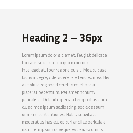
Heading 2 – 36px
Lorem ipsum dolor sit amet, feugiat delicata
liberavisse id cum, no quo maiorum
intellegebat, liber regione eu sit. Mea cu case
ludus integre, vide viderer eleifend ex mea. His
at soluta regione diceret, cum et atqui
placerat petentium. Per amet nonumy
periculis ei. Deleniti apeirian temporibus eam
cu, ad mea ipsum sadipscing, sed ex assum
omnium contentiones. Nobis suavitate
moderatius has eu, epicuri ancillae pericula ei
nam, ferri ipsum quaeque est ea. Ex omnis