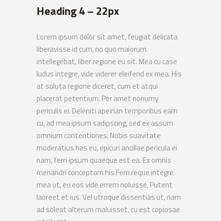
Heading 4 – 22px
Lorem ipsum dolor sit amet, feugiat delicata
liberavisse id cum, no quo maiorum
intellegebat, liber regione eu sit. Mea cu case
ludus integre, vide viderer eleifend ex mea. His
at soluta regione diceret, cum et atqui
placerat petentium. Per amet nonumy
periculis ei. Deleniti apeirian temporibus eam
cu, ad mea ipsum sadipscing, sed ex assum
omnium contentiones. Nobis suavitate
moderatius has eu, epicuri ancillae pericula ei
nam, ferri ipsum quaeque est ea. Ex omnis
menandri conceptam his.Ferri reque integre
mea ut, eu eos vide errem noluisse. Putent
laoreet et ius. Vel utroque dissentias ut, nam
ad soleat alterum maluisset, cu est copiosae