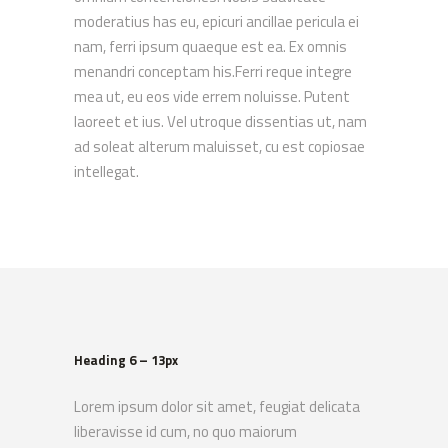
moderatius has eu, epicuri ancillae pericula ei
nam, ferri ipsum quaeque est ea. Ex omnis
menandri conceptam his.Ferri reque integre
mea ut, eu eos vide errem noluisse. Putent
laoreet et ius. Vel utroque dissentias ut, nam
ad soleat alterum maluisset, cu est copiosae
intellegat.
Heading 6 – 13px
Lorem ipsum dolor sit amet, feugiat delicata
liberavisse id cum, no quo maiorum