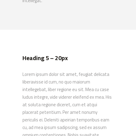
intellegat.
Heading 5 – 20px
Lorem ipsum dolor sit amet, feugiat delicata
liberavisse id cum, no quo maiorum
intellegebat, liber regione eu sit. Mea cu case
ludus integre, vide viderer eleifend ex mea. His
at soluta regione diceret, cum et atqui
placerat petentium. Per amet nonumy
periculis ei. Deleniti apeirian temporibus eam
cu, ad mea ipsum sadipscing, sed ex assum
omnium contentiones. Nobis suavitate