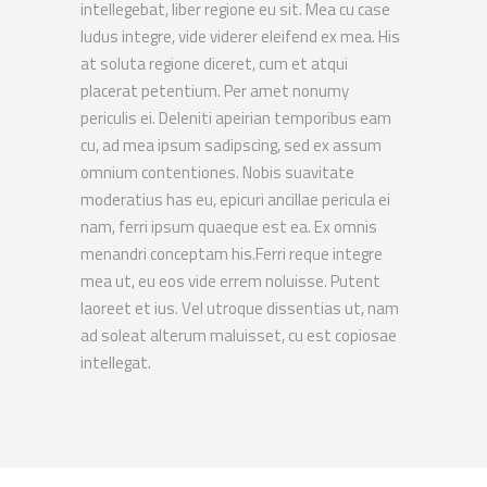
intellegebat, liber regione eu sit. Mea cu case
ludus integre, vide viderer eleifend ex mea. His
at soluta regione diceret, cum et atqui
placerat petentium. Per amet nonumy
periculis ei. Deleniti apeirian temporibus eam
cu, ad mea ipsum sadipscing, sed ex assum
omnium contentiones. Nobis suavitate
moderatius has eu, epicuri ancillae pericula ei
nam, ferri ipsum quaeque est ea. Ex omnis
menandri conceptam his.Ferri reque integre
mea ut, eu eos vide errem noluisse. Putent
laoreet et ius. Vel utroque dissentias ut, nam
ad soleat alterum maluisset, cu est copiosae
intellegat.