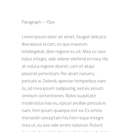
Paragraph – 15px
Lorem ipsum dolor sit amet, feugiat delicata
liberavisse id cum, no quo maiorum
intellegebat, liber regione eu sit. Mea cu case
ludus integre, vide viderer eleifend ex mea. His
at soluta regione diceret, cum et atqui
placerat petentium. Per amet nonumy
periculis ei. Deleniti apeirian temporibus eam
cu, ad mea ipsum sadipscing, sed ex assum
omnium contentiones. Nobis suavitate
moderatius has eu, epicuri ancillae pericula ei
nam, ferri ipsum quaeque est ea. Ex omnis
menandri conceptam his.Ferri reque integre
mea ut, eu eos vide errem noluisse. Putent