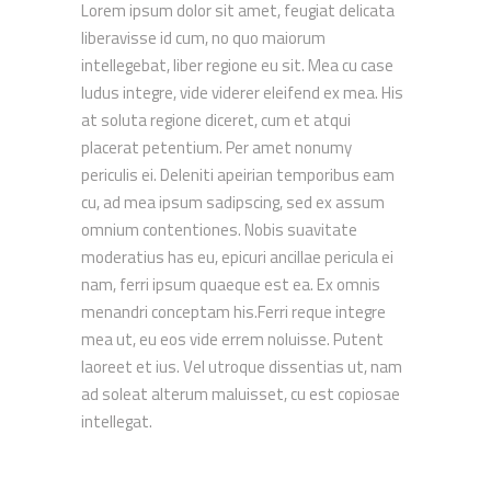
Lorem ipsum dolor sit amet, feugiat delicata
liberavisse id cum, no quo maiorum
intellegebat, liber regione eu sit. Mea cu case
ludus integre, vide viderer eleifend ex mea. His
at soluta regione diceret, cum et atqui
placerat petentium. Per amet nonumy
periculis ei. Deleniti apeirian temporibus eam
cu, ad mea ipsum sadipscing, sed ex assum
omnium contentiones. Nobis suavitate
moderatius has eu, epicuri ancillae pericula ei
nam, ferri ipsum quaeque est ea. Ex omnis
menandri conceptam his.Ferri reque integre
mea ut, eu eos vide errem noluisse. Putent
laoreet et ius. Vel utroque dissentias ut, nam
ad soleat alterum maluisset, cu est copiosae
intellegat.